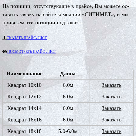
На по­зи­ции, от­сутс­тву­ю­щие в прай­се, Вы мо­же­те ос­
та­вить за­яв­ку на сай­те ком­па­нии «СИ­ТИ­МЕТ», и мы
при­ве­зем э­ти по­зи­ции под за­каз.
СКАЧАТЬ ПРАЙС-ЛИСТ
ПОСМОТРЕТЬ ПРАЙС-ЛИСТ
Наименование
Длина
Квадрат 10х10
6.0м
Заказать
Квадрат 12х12
6.0м
Заказать
Квадрат 14х14
6.0м
Заказать
Квадрат 16х16
6.0м
Заказать
Квадрат 18х18
5.0-6.0м
Заказать