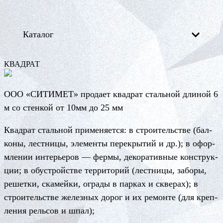
Каталог
КВАД­РАТ
О­ОО «СИ­ТИ­МЕТ» про­да­ет квад­рат сталь­ной дли­ной 6
м со стен­кой от 10мм до 25 мм
Квад­рат сталь­ной при­ме­ня­ет­ся: в стро­и­тель­стве (бал­
ко­ны, лес­тни­цы, э­ле­мен­ты пе­рек­ры­тий и др.); в о­фор­
мле­нии ин­терь­е­ров — фер­мы, де­ко­ра­тив­ные конс­трук­
ции; в о­бус­трой­стве тер­ри­то­рий (лес­тни­цы, за­бо­ры,
ре­шет­ки, ска­мей­ки, ог­ра­ды в пар­ках и скве­рах); в
стро­и­тель­стве же­лез­ных до­рог и их ре­мон­те (для креп­
ле­ния рель­сов и шпал);